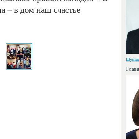
а – в дом наш счастье
Шувае
Глав