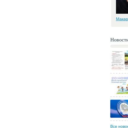
Макар
Новост
Все ново