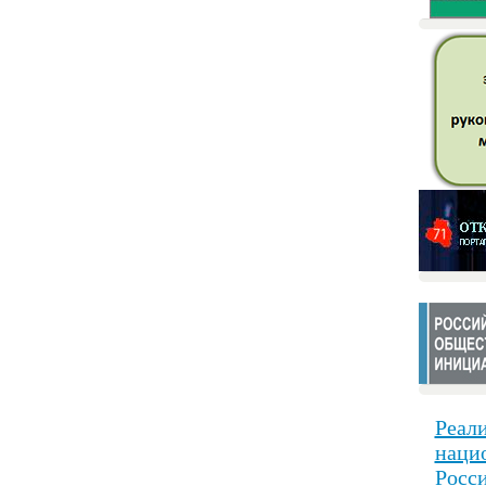
Реали
наци
Росс