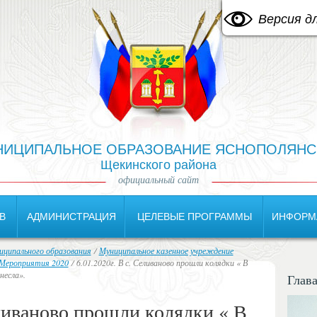
A
Изображения:
Размер шрифта:
Цв
A
Вкл
Выкл
A
Версия д
НИЦИПАЛЬНОЕ ОБРАЗОВАНИЕ ЯСНОПОЛЯНС
Щекинского района
официальный сайт
В
АДМИНИСТРАЦИЯ
ЦЕЛЕВЫЕ ПРОГРАММЫ
ИНФОРМ
ципального образования
/
Муниципальное казенное учреждение
Мероприятия 2020
/ 6.01.2020г. В с. Селиваново прошли колядки « В
несла».
Глав
еливаново прошли колядки « В