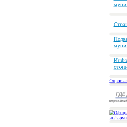
муни
Стран
Подв
муни
Инфо
отоп
Опрос - 